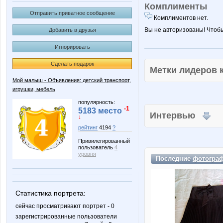
Комплименты
Отправить приватное сообщение
Комплиментов нет.
Вы не авторизованы! Чтоб
Добавить в друзья
Игнорировать
Сделать подарок
Метки лидеров
Мой малыш - Объявления: детский транспорт,
игрушки, мебель
популярность:
-1
5183 место
Интервью
↓
рейтинг
4194
?
Привилегированный
пользователь
4
уровня
Последние
фотогра
Статистика портрета:
сейчас просматривают портрет - 0
зарегистрированные пользователи