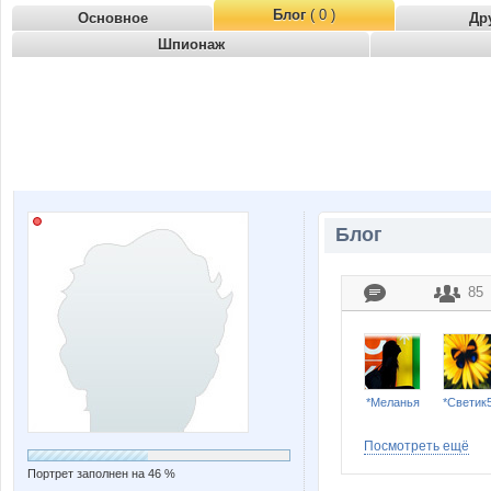
Блог
( 0 )
Основное
Др
Шпионаж
Блог
85
*Меланья
*Светик
Посмотреть ещё
Портрет заполнен на 46 %