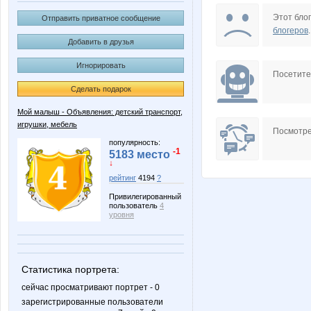
Dream86
Edissa
Этот блог
Отправить приватное сообщение
блогеров
.
Добавить в друзья
Игнорировать
Nafanya_ya84
Nata1
Посетит
Сделать подарок
Мой малыш - Объявления: детский транспорт,
игрушки, мебель
Sakur@
Sc@rle
Посмотре
популярность:
-1
5183 место
↓
рейтинг
4194
?
anniiss
annyne
Привилегированный
пользователь
4
уровня
fish86
freiya27
Статистика портрета:
сейчас просматривают портрет - 0
зарегистрированные пользователи